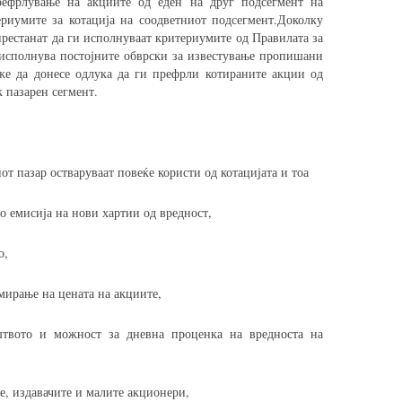
рефрлување на акциите од еден на друг подсегмент на
ериумите за котација на соодветниот подсегмент.Доколку
престанат да ги исполнуваат критериумите од Правилата за
 исполнува постојните обврски за известување пропишани
оже да донесе одлука да ги префрли котираните акции од
 пазарен сегмент.
т пазар остваруваат повеќе користи од котацијата и тоа
о емисија на нови хартии од вредност,
о,
мирање на цената на акциите,
штвото и можност за дневна проценка на вредноста на
е, издавачите и малите акционери,