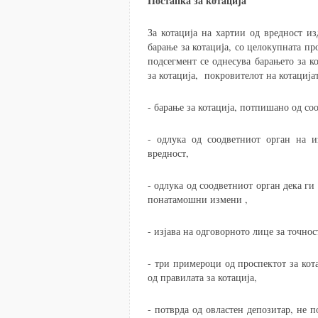
Постапка за котација
За котација на хартии од вредност из
барање за котација, со целокупната пр
подсегмент се однесува барањето за к
за котација, покровителот на котацијат
- барање за котација, потпишано од со
- одлука од соодветниот орган на из
вредност,
- одлука од соодветниот орган дека ги
понатамошни измени ,
- изјава на одговорното лице за точнос
- три примероци од проспектот за кот
од правилата за котација,
- потврда од овластен депозитар, не п