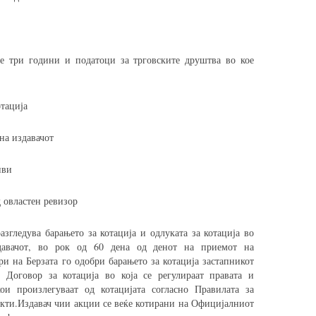
е три години и податоци за трговските друштва во кое
отација
на издавачот
иви
 овластен ревизор
азгледува барањето за котација и одлуката за котација во
давачот, во рок од 60 дена од денот на приемот на
и на Берзата го одобри барањето за котација застапникот
 Договор за котација во која се регулираат правата и
ои произлегуваат од котацијата согласно Правилата за
 акти.Издавач чии акции се веќе котирани на Официјалниот