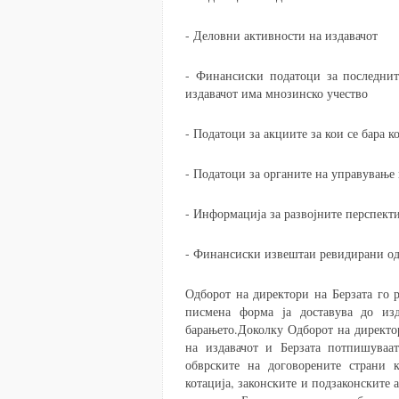
- Деловни активности на издавачот
- Финансиски податоци за последнит
издавачот има мнозинско учество
- Податоци за акциите за кои се бара к
- Податоци за органите на управување 
- Информација за развојните перспект
- Финансиски извештаи ревидирани од
Одборот на директори на Берзата го р
писмена форма ја доставува до из
барањето.Доколку Одборот на директор
на издавачот и Берзата потпишуваат
обврските на договорените страни к
котација, законските и подзаконските