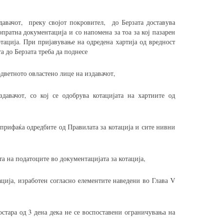
давачот, преку својот покровител, до Берзата доставува
опратна документација и со напомена за тоа за кој пазарен
отација. При пријавување на одредена хартија од вредност
а до Берзата треба да поднесе
одветното овластено лице на издавачот,
давачот, со кој се одобрува котацијата на хартиите од
 прифаќа одредбите од Правилата за котација и сите нивни
та на податоците во документацијата за котација,
ација, изработен согласно елементите наведени во Глава V
остара од 3 дена дека не се воспоставени ограничувања на