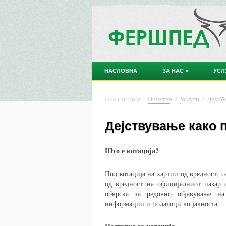
НАСЛОВНА
ЗА НАС
»
УСЛ
Вие сте овде:
Почетна
/
Услуги
/
Дејст
Дејствување како 
Што е котација?
Под котација на хартии од вредност, с
од вредност на официјалниот пазар 
обврска за редовно објавување н
информации и податоци во јавноста.