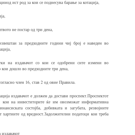
цииод ист род за кои се поднесува барање за котација,
ја,
твото не постар од три дена,
звештаи за предходните години чиј број е наведен во
ација,
уки на издавачот со кои се одобрени сите измени во
о кои дошло во предходните три дена,
согласно член 16, став 2 од овие Правила.
ација издавачот е должен да достави проспект.Проспектот
 кои на инвеститорите ќе им овозможат информативна
нансиската состојба, добивката и загубата, резвојните
т хартиите од вредност.Задолжителни податоци кои треба
а издавачот