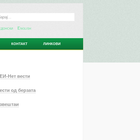
едонски
English
КОНТАКТ
ЛИНКОВИ
ЕИ-Нет вести
ести од берзата
звештаи