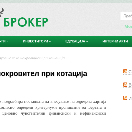
Мак
УГИ
»
ИНВЕСТИТОРИ
»
ЕДУКАЦИЈА
»
ИНТЕРНИ АКТИ
вување како покровител при котација
покровител при котација
С
В
И
е подразбира постапката на внесување на одредена хартија
согласно одредени критериуми пропишани од Берзата и
а ценовно чувствителни финансиски и нефинансиски