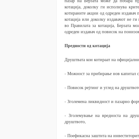
пазар на Берзата може да побара п
котација, доколку ги исполнува крит
котираните акции од одреден издавач 
котација или доколку издавачот не ги
во Правилата за котација, Берзата м
одреден издавач од повисок на понизок
Предности од котација
Друштвата кои котираат на официјалнио
- Можност за прибирање нов капитал с
- Повисок рејтинг и углед на друштвот
- Зголемена ликвидност и пазарно фор
- Зголемување на вредноста на дру
друштвото,
- Поефикасна заштита на инвеститорит