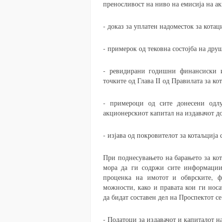
преносливост на ниво на емисија на ак
- доказ за уплатен надоместок за котаци
- примерок од тековна состојба на друш
- ревидирани годишни финансиски и
точките од Глава II од Правилата за кот
- примероци од сите донесени одл
акционерскиот капитал на издавачот д
- изјава од покровителот за котаљција 
При поднесувањето на барањето за кот
мора да ги содржи сите информации
проценка на имотот и обврските, фи
можности, како и правата кои ги носа
да бидат составен дел на Проспектот се
- Податоци за издавачот и капиталот н